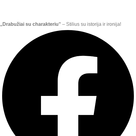
„Drabužiai su charakteriu“
– Stilius su istorija ir ironija!