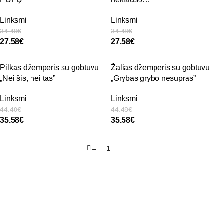
Linksmi
Linksmi
34.48
€
34.48
€
27.58
€
27.58
€
Pilkas džemperis su gobtuvu
Žalias džemperis su gobtuvu
„Nei šis, nei tas”
„Grybas grybo nesupras”
Linksmi
Linksmi
44.48
€
44.48
€
35.58
€
35.58
€
←
1
2