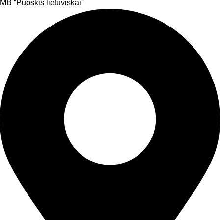
MB “Puoškis lietuviškai”