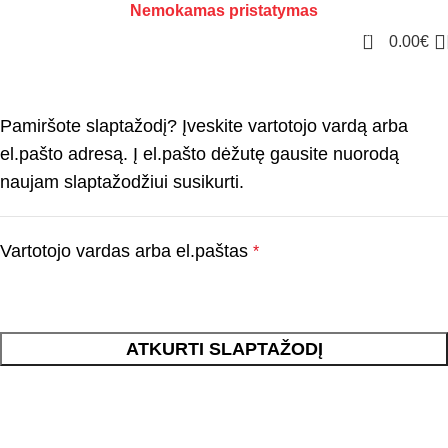
Nemokamas pristatymas
0
0.00
€
Pamiršote slaptažodį? Įveskite vartotojo vardą arba
el.pašto adresą. Į el.pašto dėžutę gausite nuorodą
naujam slaptažodžiui susikurti.
Vartotojo vardas arba el.paštas
*
ATKURTI SLAPTAŽODĮ