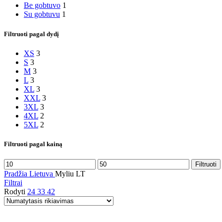
Be gobtuvo
1
Su gobtuvu
1
Filtruoti pagal dydį
XS
3
S
3
M
3
L
3
XL
3
XXL
3
3XL
3
4XL
2
5XL
2
Filtruoti pagal kainą
Min
Maks
Filtruoti
kaina
kaina
Pradžia
Lietuva
Myliu LT
Filtrai
Rodyti
24
33
42