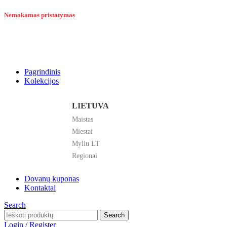
Nemokamas pristatymas
Pagrindinis
Kolekcijos
LIETUVA
Maistas
Miestai
Myliu LT
Regionai
Dovanų kuponas
Kontaktai
Search
Search
Login / Register