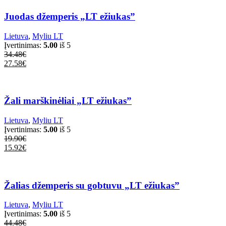
Juodas džemperis „LT ežiukas”
Lietuva
,
Myliu LT
Įvertinimas:
5.00
iš 5
34.48
€
27.58
€
This
product
has
multiple
Žali marškinėliai „LT ežiukas”
variants.
The
Lietuva
,
Myliu LT
options
Įvertinimas:
5.00
iš 5
may
19.90
€
be
15.92
€
chosen
This
on
product
the
has
product
multiple
Žalias džemperis su gobtuvu „LT ežiukas”
page
variants.
The
Lietuva
,
Myliu LT
options
Įvertinimas:
5.00
iš 5
may
44.48
€