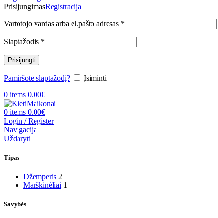
Prisijungimas
Registracija
Privalomas
Vartotojo vardas arba el.pašto adresas
*
Privalomas
Slaptažodis
*
Prisijungti
Pamiršote slaptažodį?
Įsiminti
0
items
0.00
€
0
items
0.00
€
Login / Register
Navigacija
Uždaryti
Tipas
Džemperis
2
Marškinėliai
1
Savybės