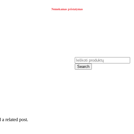
Nemokamas pristatymas
TEMINIAI
Auto / moto
Search
 a related post.