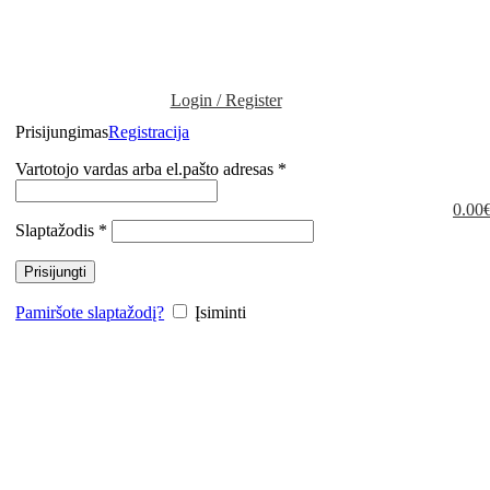
Login / Register
Prisijungimas
Registracija
Privalomas
Vartotojo vardas arba el.pašto adresas
*
0.00
Privalomas
Slaptažodis
*
Prisijungti
Pamiršote slaptažodį?
Įsiminti