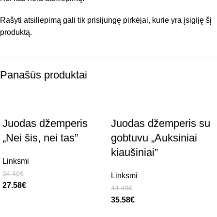
Rašyti atsiliepimą gali tik prisijungę pirkėjai, kurie yra įsigiję šį
produktą.
Panašūs produktai
Juodas džemperis
Juodas džemperis su
„Nei šis, nei tas”
gobtuvu „Auksiniai
kiaušiniai”
Linksmi
34.48
€
Linksmi
27.58
€
44.48
€
35.58
€