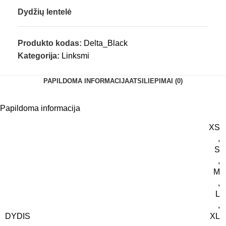
Dydžių lentelė
Produkto kodas:
Delta_Black
Kategorija:
Linksmi
PAPILDOMA INFORMACIJA
ATSILIEPIMAI (0)
Papildoma informacija
XS
,
S
,
M
,
L
,
DYDIS
XL