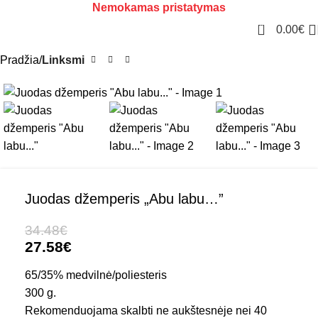
Nemokamas pristatymas
0
0.00
€
Pradžia
Linksmi
Juodas džemperis „Abu labu…”
34.48
€
27.58
€
65/35% medvilnė/poliesteris
300 g.
Rekomenduojama skalbti ne aukštesnėje nei 40