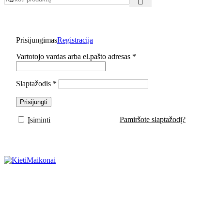
Prisijungimas
Registracija
Privalomas
Vartotojo vardas arba el.pašto adresas
*
Privalomas
Slaptažodis
*
Prisijungti
Pamiršote slaptažodį?
Įsiminti