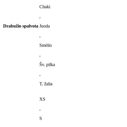
Chaki
,
Drabužio spalvota
Juoda
,
Smėlio
,
Šv. pilka
,
T. žalia
XS
,
S