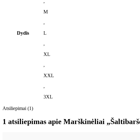
,
M
,
Dydis
L
,
XL
,
XXL
,
3XL
Atsiliepimai (1)
1 atsiliepimas apie
Marškinėliai „Šaltibaršč