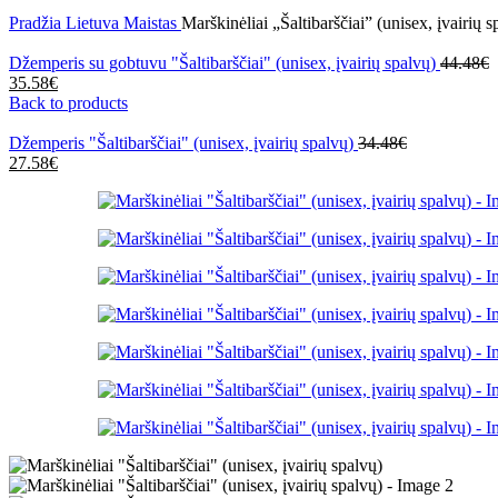
Pradžia
Lietuva
Maistas
Marškinėliai „Šaltibarščiai” (unisex, įvairių s
Džemperis su gobtuvu "Šaltibarščiai" (unisex, įvairių spalvų)
44.48
€
35.58
€
Back to products
Džemperis "Šaltibarščiai" (unisex, įvairių spalvų)
34.48
€
27.58
€