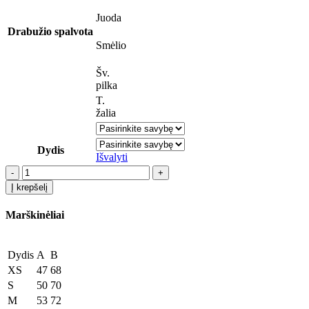
Juoda
Drabužio spalvota
Smėlio
Šv.
pilka
T.
žalia
Dydis
Išvalyti
produkto
kiekis:
Į krepšelį
Marškinėliai
"Šaltibarščiai"
Marškinėliai
(unisex,
įvairių
spalvų)
Dydis
A
B
XS
47
68
S
50
70
M
53
72