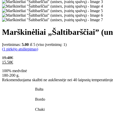
Marškinėliai „Šaltibarščiai” (uni
Įvertinimas:
5.00
iš 5 (viso įvertinimų:
1
)
(
1
pirkėjo atsiliepimas)
19.48
€
15.58
€
100% medvilnė
180-200 g.
Rekomenduojama skalbti ne aukštesnėje nei 40 laipsnių temperatūroje.
Balta
Bordo
Chaki