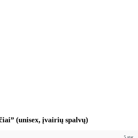
iai” (unisex, įvairių spalvų)
5 star