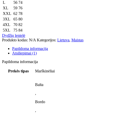
L
56
74
XL
59
76
XXL
62
78
3XL
65
80
4XL
70
82
5XL
75
84
Dydžių lentelė
Produkto kodas:
N/A
Kategorijos:
Lietuva
,
Maistas
Papildoma informacija
Atsiliepimai (1)
Papildoma informacija
Prekės tipas
Marškinėliai
Balta
,
Bordo
,